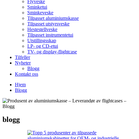
Flyveske
Sminketui
Sminkeveske
Tilpasset aluminiumskasse
Tilpasset utstyrsveske
Hestestellveske
Tilpasset instrumentetui
Utstillingsskap
LP- og CD-etui
TV- og display-flightcase
Tilfeller
Nyheter
Blogg
Kontakt oss
Hjem
Blogg
blogg