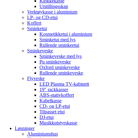
Klokkekasse
Utstillingsskap
Verktøykasse i aluminium
LP- og CD-etui
Koffert
Sminketui
Kosmetikketui i aluminium
Sminketui med lys
Rullende sminkeetui
Sminkeveske
Sminkeveske med lys
Pu sminkeveske
Oxford sminkeveske
Rullende sminkeveske
Flyveske
LED Plasma TV-kabinett
19″ rackkasser
ABS-stativkoffert
Kabelkasse
CD- og LP-etui
Tilpasset etui
DJ-etui
Musikkutstyrskasse
Løsninger
Aluminiumshus