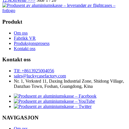
1
2
3
4
5
6
Neste >
>>
Side 1 / 20
Produkt
Om oss
Fabrikk VR
Produksjonsprosess
Kontakt oss
Kontakt oss
Tlf: +8613925004056
sales@luckycasefactory.com
Nr. 1, Verksted 11, Daxing Industrial Zone, Shidong Village,
Danzhao Town, Foshan, Guangdong, Kina
NAVIGASJON
Om oss