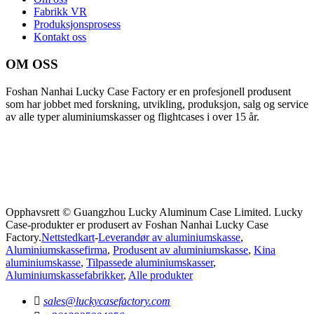
Fabrikk VR
Produksjonsprosess
Kontakt oss
OM OSS
Foshan Nanhai Lucky Case Factory er en profesjonell produsent
som har jobbet med forskning, utvikling, produksjon, salg og service
av alle typer aluminiumskasser og flightcases i over 15 år.
Opphavsrett © Guangzhou Lucky Aluminum Case Limited. Lucky
Case-produkter er produsert av Foshan Nanhai Lucky Case
Factory.
Nettstedkart
-
Leverandør av aluminiumskasse
,
Aluminiumskassefirma
,
Produsent av aluminiumskasse
,
Kina
aluminiumskasse
,
Tilpassede aluminiumskasser
,
Aluminiumskassefabrikker
,
Alle produkter

sales@luckycasefactory.com