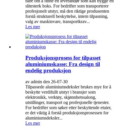
bare om å finne en leverandør som kan bygge en
slitesterk boks. For bedrifter som transporterer
profesjonelt utstyr, må den riktige produsenten
forstå strukturell beskyttelse, intern tilpasning,
valg av maskinvare, transportkrav...
Les mer
Produksjonsprosess for tilpasset
aluminiumskasse: Fra design til
endelig produksjon
av admin den 26-07-30
Tilpassede aluminiumsdeksler brukes mye for å
beskytte verdifullt utstyr i bransjer som
elektronikk, verktøy, skjønnhetssalong,
utstillinger, transport og profesjonelle tjenester.
For bedrifter som søker etter beskyttende etuier,
er det viktig å forstå produksjonsprosessen for
aluminiumsdeksler...
Les mer