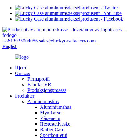
+8613925004056
sales@luckycasefactory.com
English
Hjem
Om oss
Firmaprofil
Fabrikk VR
Produksjonsprosess
Produkter
Aluminiumshus
Aluminiumshus
Myntkasse
Våpenetui
Hestestellveske
Barber Case
Sportkort-etui