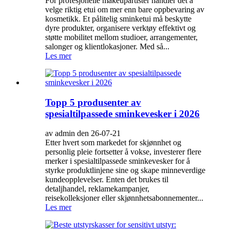
For profesjonelle makeupartister handler det å
velge riktig etui om mer enn bare oppbevaring av
kosmetikk. Et pålitelig sminketui må beskytte
dyre produkter, organisere verktøy effektivt og
støtte mobilitet mellom studioer, arrangementer,
salonger og klientlokasjoner. Med så...
Les mer
Topp 5 produsenter av
spesialtilpassede sminkevesker i 2026
av admin den 26-07-21
Etter hvert som markedet for skjønnhet og
personlig pleie fortsetter å vokse, investerer flere
merker i spesialtilpassede sminkevesker for å
styrke produktlinjene sine og skape minneverdige
kundeopplevelser. Enten det brukes til
detaljhandel, reklamekampanjer,
reisekolleksjoner eller skjønnhetsabonnementer...
Les mer